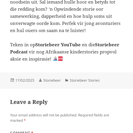
noodsein uit. Sal iemand hulle hoor en betyds tot
die redding kom? ‘n Opwindende storie oor
samewerking, dapperheid en hoe hulp soms uit
onverwagte oorde kom. Perfek vir jong avonturiers
en hul ouers om saam na te luister!
Teken in op
Storiebeer YouTube
en die
Storiebeer
Podcast
vir nog Afrikaanse kinderstories propvol
aksie en inspirasie!
Posted
Author
Categories
17/02/2025
Storiebeer
Storiebeer Stories
on
Leave a Reply
Your email address will not be published.
Required fields are
marked
*
COMMENT
*