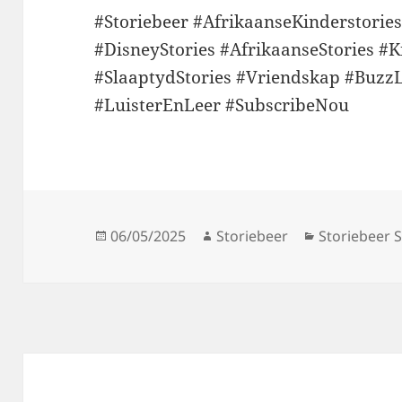
#Storiebeer #AfrikaanseKinderstories
#DisneyStories #AfrikaanseStories #
#SlaaptydStories #Vriendskap #Buzz
#LuisterEnLeer #SubscribeNou
Posted
Author
Categories
06/05/2025
Storiebeer
Storiebeer S
on