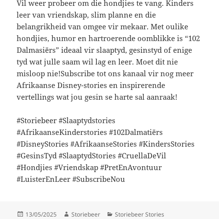
Vil weer probeer om die hondjies te vang. Kinders
leer van vriendskap, slim planne en die
belangrikheid van omgee vir mekaar. Met oulike
hondjies, humor en hartroerende oomblikke is “102
Dalmasiërs” ideaal vir slaaptyd, gesinstyd of enige
tyd wat julle saam wil lag en leer. Moet dit nie
misloop nie!Subscribe tot ons kanaal vir nog meer
Afrikaanse Disney-stories en inspirerende
vertellings wat jou gesin se harte sal aanraak!
#Storiebeer #Slaaptydstories
#AfrikaanseKinderstories #102Dalmatiërs
#DisneyStories #AfrikaanseStories #KindersStories
#GesinsTyd #SlaaptydStories #CruellaDeVil
#Hondjies #Vriendskap #PretEnAvontuur
#LuisterEnLeer #SubscribeNou
Posted
Author
Categories
13/05/2025
Storiebeer
Storiebeer Stories