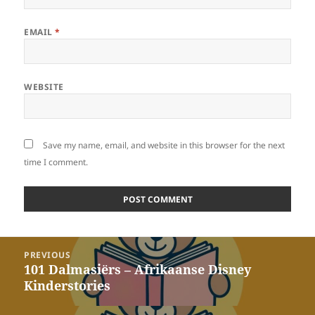
EMAIL
*
WEBSITE
Save my name, email, and website in this browser for the next
time I comment.
Post
PREVIOUS
navigation
101 Dalmasiërs – Afrikaanse Disney
Previous
Kinderstories
post: