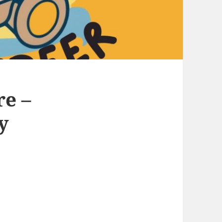
e –
y