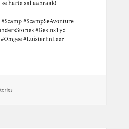
 se harte sal aanraak!
es #Scamp #ScampSeAvonture
KindersStories #GesinsTyd
d #Omgee #LuisterEnLeer
tories