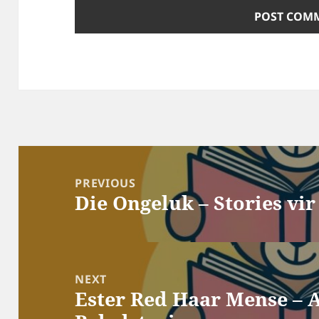
Post
navigation
PREVIOUS
Die Ongeluk – Stories vi
Previous
post:
NEXT
Ester Red Haar Mense – 
Next