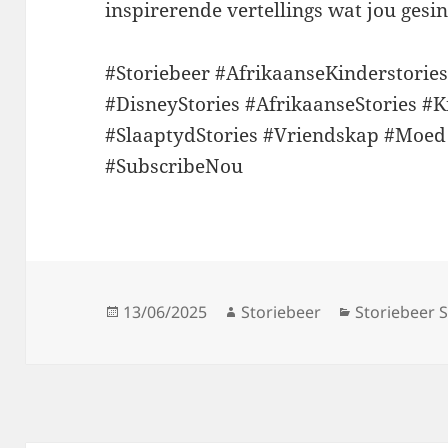
inspirerende vertellings wat jou gesin
#Storiebeer #AfrikaanseKinderstori
#DisneyStories #AfrikaanseStories #
#SlaaptydStories #Vriendskap #Moe
#SubscribeNou
Posted
Author
Categories
13/06/2025
Storiebeer
Storiebeer S
on