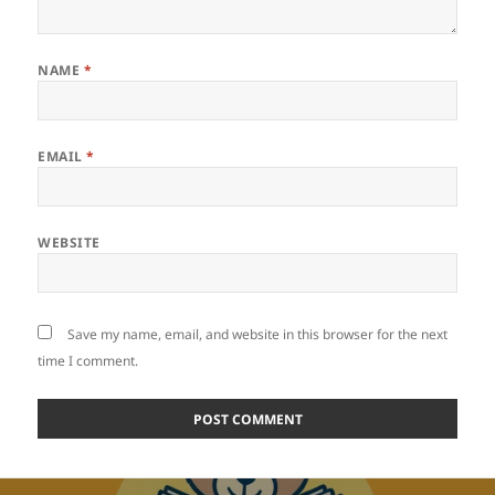
NAME
*
EMAIL
*
WEBSITE
Save my name, email, and website in this browser for the next
time I comment.
Post