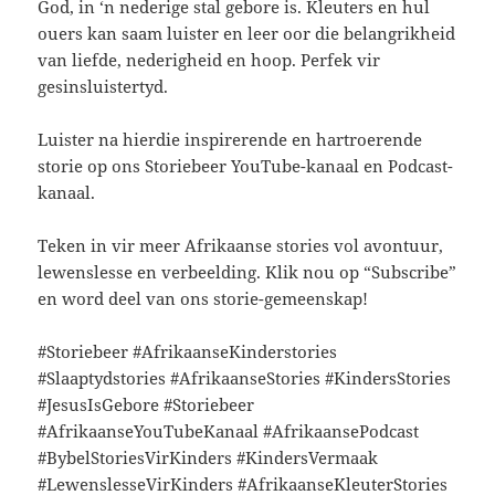
God, in ‘n nederige stal gebore is. Kleuters en hul
ouers kan saam luister en leer oor die belangrikheid
van liefde, nederigheid en hoop. Perfek vir
gesinsluistertyd.
Luister na hierdie inspirerende en hartroerende
storie op ons Storiebeer YouTube-kanaal en Podcast-
kanaal.
Teken in vir meer Afrikaanse stories vol avontuur,
lewenslesse en verbeelding. Klik nou op “Subscribe”
en word deel van ons storie-gemeenskap!
#Storiebeer #AfrikaanseKinderstories
#Slaaptydstories #AfrikaanseStories #KindersStories
#JesusIsGebore #Storiebeer
#AfrikaanseYouTubeKanaal #AfrikaansePodcast
#BybelStoriesVirKinders #KindersVermaak
#LewenslesseVirKinders #AfrikaanseKleuterStories