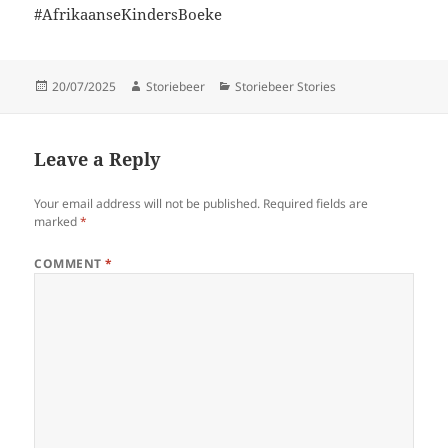
#AfrikaanseKindersBoeke
Posted
Author
Categories
20/07/2025
Storiebeer
Storiebeer Stories
on
Leave a Reply
Your email address will not be published.
Required fields are
marked
*
COMMENT
*