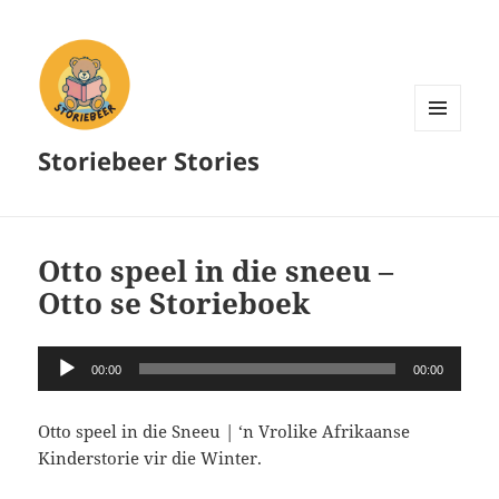
MENU
Storiebeer Stories
AND
WIDGETS
Otto speel in die sneeu –
Otto se Storieboek
Audio
00:00
00:00
Player
Otto speel in die Sneeu | ‘n Vrolike Afrikaanse
Kinderstorie vir die Winter.