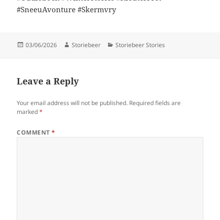
#SneeuAvonture #Skermvry
Posted
Author
Categories
03/06/2026
Storiebeer
Storiebeer Stories
on
Leave a Reply
Your email address will not be published.
Required fields are
marked
*
COMMENT
*