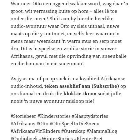
Wanneer Otto een oggend wakker word, wag daar ‘n
groot, wit verrassing buite op hom – alles lê toe
onder die sneeu! Sluit aan by hierdie heerlike
oudio-avontuur waar Otto sy sleis uithaal, nuwe
maats op die ys ontmoet, en selfs leer waarom ‘n
mens maar weerskant ‘n warm mus en serp moet
dra. Dit is ‘n speelse en vrolike storie in suiwer
Afrikaans, gevul met die opwinding van sneeuballe
en die bou van ‘n eie sneeuman!
As jy as ma of pa op soek is na kwaliteit Afrikaanse
oudio-inhoud,
teken asseblief aan (Subscribe)
op
ons kanaal en druk die
klokkie-ikoon
sodat julle
nooit ‘n nuwe avontuur misloop nie!
#Storiebeer #Kinderstories #Slaaptydstories
#Afrikaans #Otto #OttoSpeelInDieSneeu
#AfrikaansVirKinders #Ouerskap #MammaBlog
#Oudioboek #WinterStories #KleuterPret