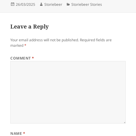
Posted
Author
Categories
26/03/2025
Storiebeer
Storiebeer Stories
on
Leave a Reply
Your email address will not be published.
Required fields are
marked
*
COMMENT
*
NAME
*