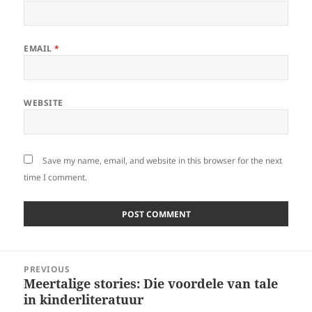
EMAIL
*
WEBSITE
Save my name, email, and website in this browser for the next
time I comment.
Post
PREVIOUS
navigation
Meertalige stories: Die voordele van tale
Previous
in kinderliteratuur
post: