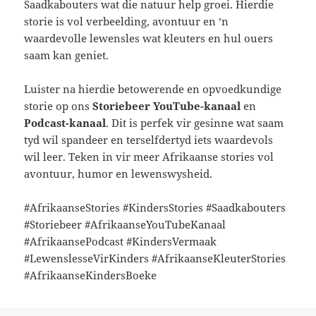
Saadkabouters wat die natuur help groei. Hierdie
storie is vol verbeelding, avontuur en ‘n
waardevolle lewensles wat kleuters en hul ouers
saam kan geniet.
Luister na hierdie betowerende en opvoedkundige
storie op ons
Storiebeer YouTube-kanaal
en
Podcast-kanaal
. Dit is perfek vir gesinne wat saam
tyd wil spandeer en terselfdertyd iets waardevols
wil leer. Teken in vir meer Afrikaanse stories vol
avontuur, humor en lewenswysheid.
#AfrikaanseStories #KindersStories #Saadkabouters
#Storiebeer #AfrikaanseYouTubeKanaal
#AfrikaansePodcast #KindersVermaak
#LewenslesseVirKinders #AfrikaanseKleuterStories
#AfrikaanseKindersBoeke