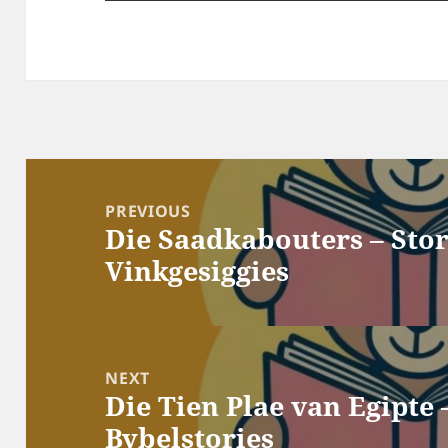
Post
navigation
PREVIOUS
Die Saadkabouters – Stor
Previous
Vinkgesiggies
post:
NEXT
Die Tien Plae van Egipte 
Next
Bybelstories
post: