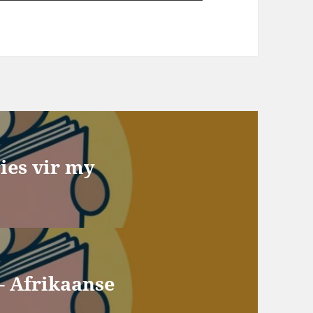
ies vir my
– Afrikaanse