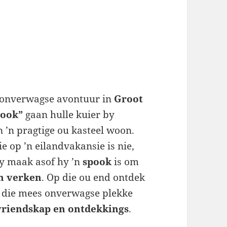
 onverwagse avontuur in
Groot
pook”
gaan hulle kuier by
in ’n pragtige ou kasteel woon.
e op ’n eilandvakansie is nie,
hy maak asof hy ’n
spook
is om
n verken
. Op die ou end ontdek
 die mees onverwagse plekke
 vriendskap en ontdekkings
.