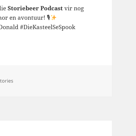
die
Storiebeer Podcast
vir nog
or en avontuur! 🎙
Donald #DieKasteelSeSpook
tories