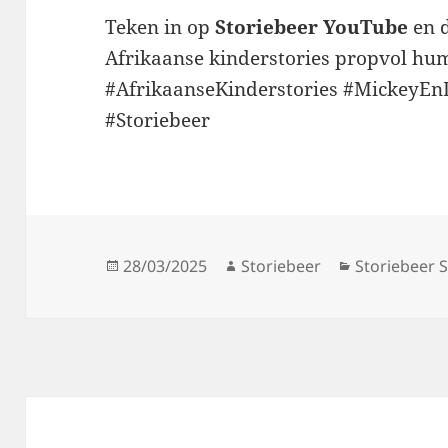
Teken in op
Storiebeer YouTube
en 
Afrikaanse kinderstories propvol hum
#AfrikaanseKinderstories #MickeyEn
#Storiebeer
Posted
Author
Categories
28/03/2025
Storiebeer
Storiebeer S
on