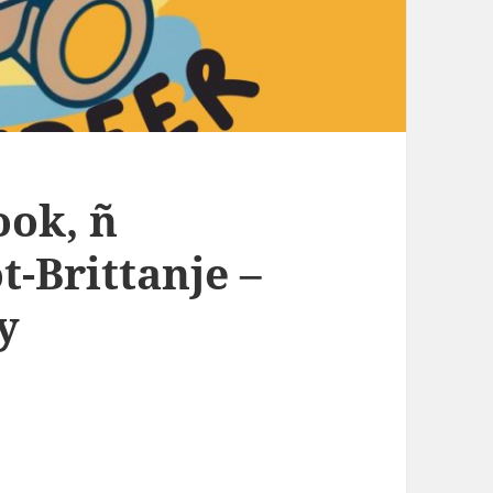
ook, ñ
-Brittanje –
y